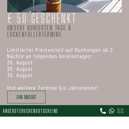
€ 50 GESCHENKT
UNSERE RUHIGSTEN TAGE &
LÜCKENFÜLLERTERMINE
Limitierter Preisvorteil auf Buchungen ab 2
Nächte an folgenden Anreisetagen:
20. August
26. August
30. August
Und weitere Termine bis Jahresende!
ZUM ANGEBOT
ANGEBOTE
BUCHEN
GUTSCHEINE