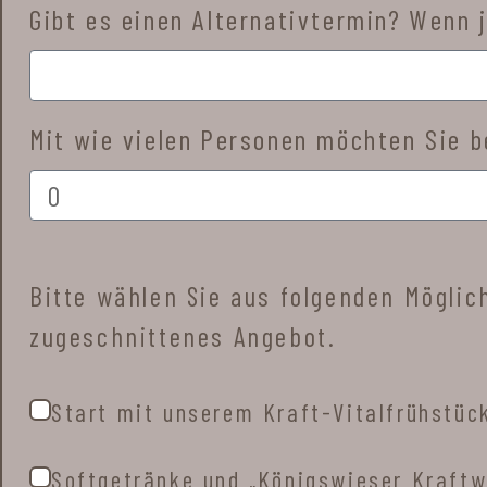
Gibt es einen Alternativtermin? Wenn 
Mit wie vielen Personen möchten Sie b
Bitte wählen Sie aus folgenden Möglich
zugeschnittenes Angebot.
Start mit unserem Kraft-Vitalfrühstüc
Softgetränke und „Königswieser Kraft