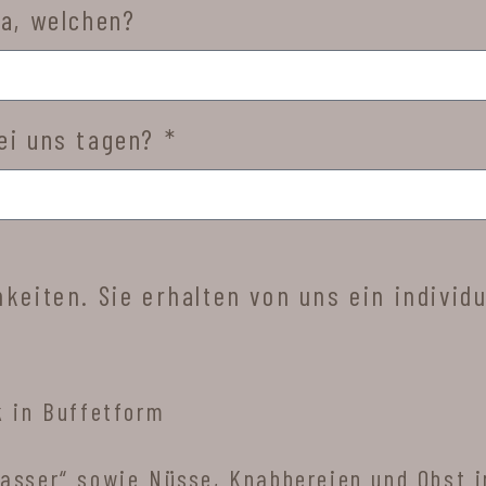
ja, welchen?
ei uns tagen? *
keiten. Sie erhalten von uns ein individu
k in Buffetform
wasser“ sowie Nüsse, Knabbereien und Obst