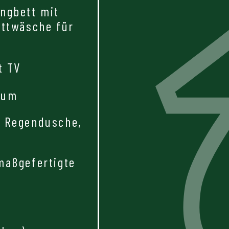
ngbett mit
ettwäsche für
t TV
aum
r Regendusche,
maßgefertigte