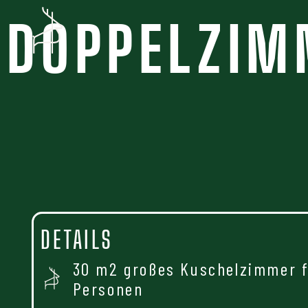
DOPPELZIM
DETAILS
30 m2 großes Kuschelzimmer f
Personen